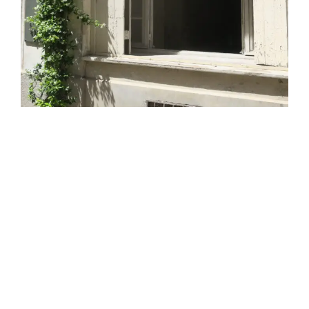
Démarche pédagogique
La transmission de la technique du modelage est
reliée aux notions de partage, d’échange et d’écoute
qui me sont chères.
Il ne s’agit pas de donner des cours de façon formelle
et académique.